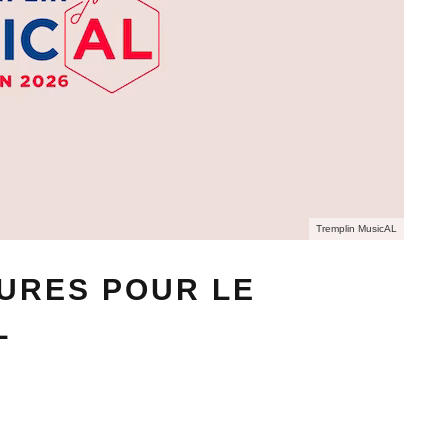
Tremplin MusicAL
URES POUR LE
L