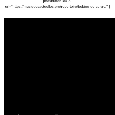
[maxbutton id="8"
url="https://musiquesactuelles.pro/repertoire/bobine-de-cuivre/" ]