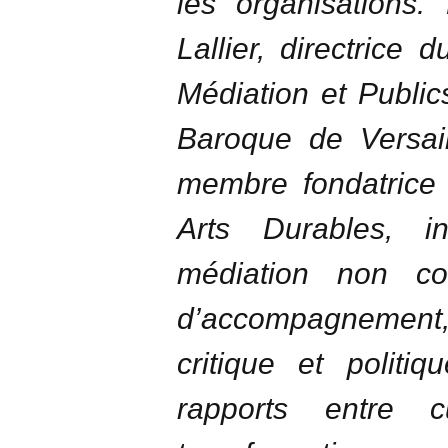
les organisations.
Lallier, directrice 
Médiation et Publi
Baroque de Versail
membre fondatrice 
Arts Durables, i
médiation non c
d’accompagnement
critique et politi
rapports entre c