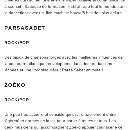
à souhait ! Batteuse de formation, HEB attrape tout le monde sur
le dancefloor avec un live machine house/8 bits des plus déluré.
P
A
R
S
A
S
A
B
E
T
ROCK/POP
Des bijoux de chansons forgés avec les meilleures influences de
la pop outre atlantique, enveloppées dans des productions
léchées et une voix singulière : Parsa Sabet envoute !
Z
O
É
K
O
ROCK/POP
Une pop très actuelle et sensible qui oscille habilement entre
légèreté et drames de la vie pour parler à toutes et tous. Les
deux musiciens qui accompagnent Zoéko appuient sur scène ce