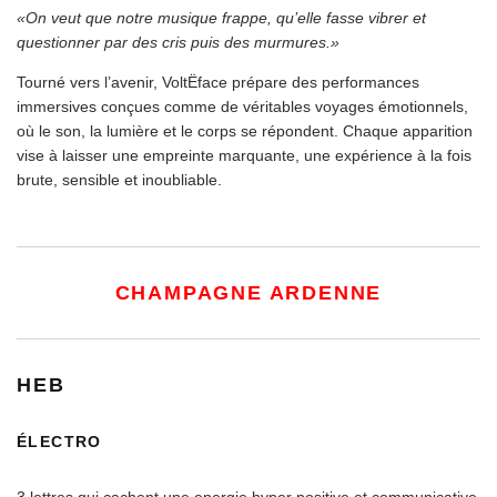
«On veut que notre musique frappe, qu’elle fasse vibrer et
questionner par des cris puis des murmures.»
Tourné vers l’avenir, VoltËface prépare des performances
immersives conçues comme de véritables voyages émotionnels,
où le son, la lumière et le corps se répondent. Chaque apparition
vise à laisser une empreinte marquante, une expérience à la fois
brute, sensible et inoubliable.
CHAMPAGNE ARDENNE
H
E
B
ÉLECTRO
3 lettres qui cachent une energie hyper positive et communicative