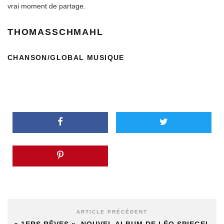
vrai moment de partage.
T
H
O
M
A
S
S
C
H
M
A
H
L
CHANSON/GLOBAL MUSIQUE
ARTICLE PRÉCÉDENT
« 1ERS RÊVES », NOUVEL ALBUM DE LÉO SPIEGEL