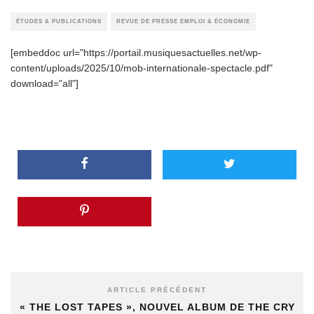
ÉTUDES & PUBLICATIONS
REVUE DE PRESSE EMPLOI & ÉCONOMIE
[embeddoc url="https://portail.musiquesactuelles.net/wp-
content/uploads/2025/10/mob-internationale-spectacle.pdf"
download="all"]
ARTICLE PRÉCÉDENT
« THE LOST TAPES », NOUVEL ALBUM DE THE CRY