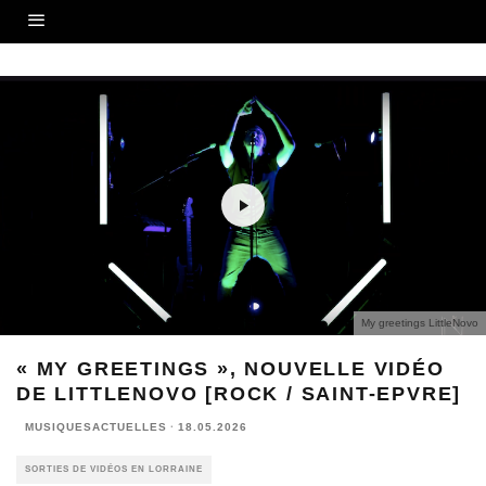
My greetings LittleNovo
« MY GREETINGS », NOUVELLE VIDÉO
DE LITTLENOVO [ROCK / SAINT-EPVRE]
MUSIQUESACTUELLES
·
18.05.2026
SORTIES DE VIDÉOS EN LORRAINE