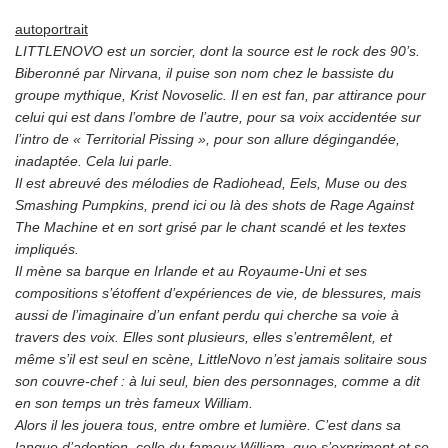
autoportrait
LITTLENOVO est un sorcier, dont la source est le rock des 90’s.
Biberonné par Nirvana, il puise son nom chez le bassiste du
groupe mythique, Krist Novoselic. Il en est fan, par attirance pour
celui qui est dans l’ombre de l’autre, pour sa voix accidentée sur
l’intro de « Territorial Pissing », pour son allure dégingandée,
inadaptée. Cela lui parle.
Il est abreuvé des mélodies de Radiohead, Eels, Muse ou des
Smashing Pumpkins, prend ici ou là des shots de Rage Against
The Machine et en sort grisé par le chant scandé et les textes
impliqués.
Il mène sa barque en Irlande et au Royaume-Uni et ses
compositions s’étoffent d’expériences de vie, de blessures, mais
aussi de l’imaginaire d’un enfant perdu qui cherche sa voie à
travers des voix. Elles sont plusieurs, elles s’entremêlent, et
même s’il est seul en scène, LittleNovo n’est jamais solitaire sous
son couvre-chef : à lui seul, bien des personnages, comme a dit
en son temps un très fameux William.
Alors il les jouera tous, entre ombre et lumière. C’est dans sa
langue d’adoption, celle du fameux William, que s’expriment et se