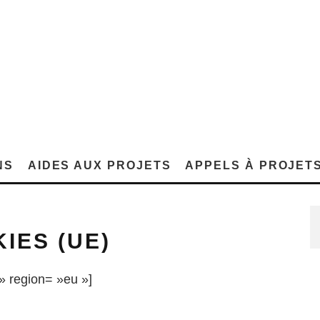
NS
AIDES AUX PROJETS
APPELS À PROJET
IES (UE)
» region= »eu »]