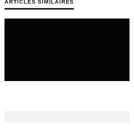
ARTICLES SIMILAIRES
REVUE DE PRESSE
VEILLE INDUSTRIE PHONOGRAPHIQUE