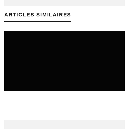
ARTICLES SIMILAIRES
REVUE DE PRESSE
VEILLE INDUSTRIE PHONOGRAPHIQUE