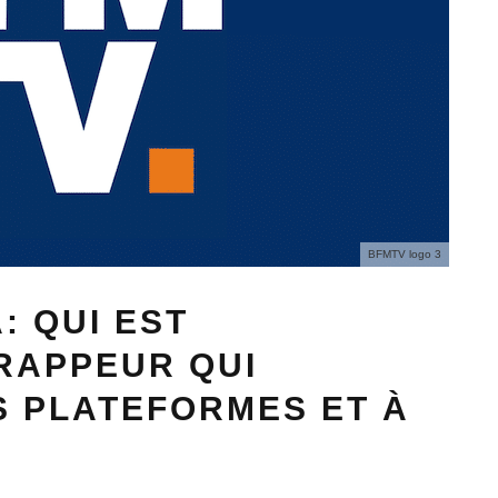
BFMTV logo 3
: QUI EST
 RAPPEUR QUI
S PLATEFORMES ET À