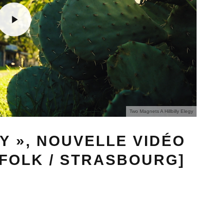
Two Magnets A Hillbilly Elegy
GY », NOUVELLE VIDÉO
FOLK / STRASBOURG]