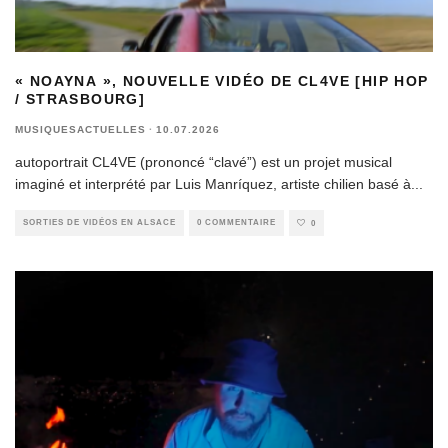
« NOAYNA », NOUVELLE VIDÉO DE CL4VE [HIP HOP
/ STRASBOURG]
MUSIQUESACTUELLES
·
10.07.2026
autoportrait CL4VE (prononcé “clavé”) est un projet musical
imaginé et interprété par Luis Manríquez, artiste chilien basé à
...
SORTIES DE VIDÉOS EN ALSACE
0 COMMENTAIRE
0