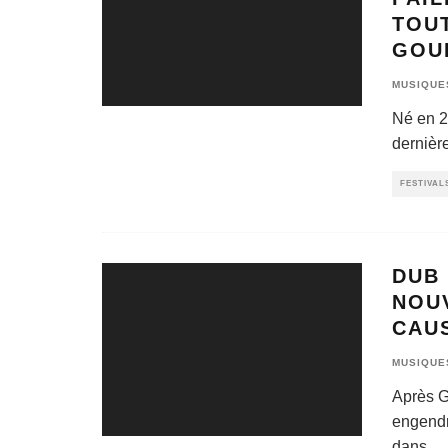
TOU
GOU
MUSIQUE
Né en 20
dernièr
FESTIVAL
DUB
NOU
CAUS
MUSIQUE
Après G
engendr
dans
...