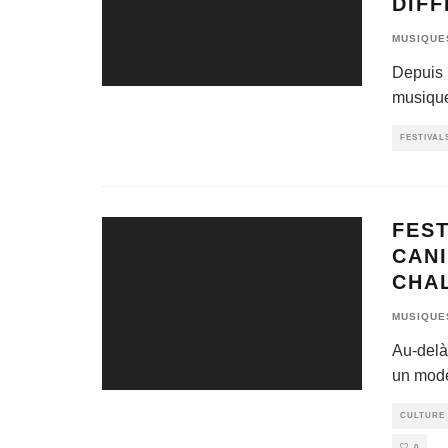
DIFF
MUSIQUE
Depuis l
musique
FESTIVAL
FEST
CAN
CHA
MUSIQUE
Au-delà 
un modè
CULTURE 
0