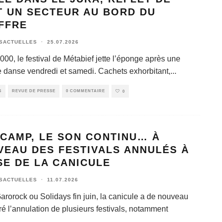
T UN SECTEUR AU BORD DU
FFRE
SACTUELLES
·
25.07.2026
00, le festival de Métabief jette l’éponge après une
e danse vendredi et samedi. Cachets exhorbitant,
...
S
REVUE DE PRESSE
0 COMMENTAIRE
0
 CAMP, LE SON CONTINU… À
VEAU DES FESTIVALS ANNULÉS À
E DE LA CANICULE
SACTUELLES
·
11.07.2026
arorock ou Solidays fin juin, la canicule a de nouveau
é l’annulation de plusieurs festivals, notamment