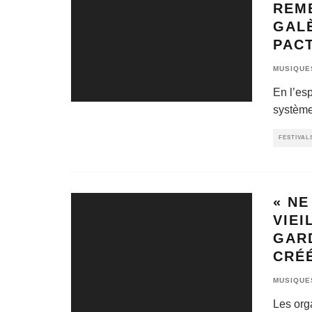
REM
GAL
PAC
MUSIQUE
En l’esp
système
FESTIVAL
« NE
VIEI
GAR
CRÉÉ
MUSIQUE
Les orga