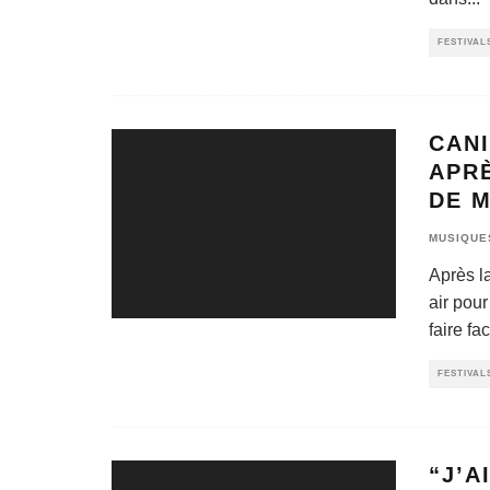
FESTIVAL
CANI
APRÈ
DE 
MUSIQUE
Après l
air pour
faire fa
FESTIVAL
“J’A