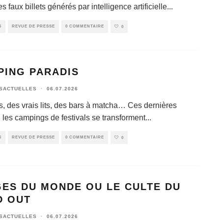
es faux billets générés par intelligence artificielle
...
S
REVUE DE PRESSE
0 COMMENTAIRE
0
PING PARADIS
SACTUELLES
·
06.07.2026
is, des vrais lits, des bars à matcha… Ces dernières
 les campings de festivals se transforment
...
S
REVUE DE PRESSE
0 COMMENTAIRE
0
GES DU MONDE OU LE CULTE DU
D OUT
SACTUELLES
·
06.07.2026