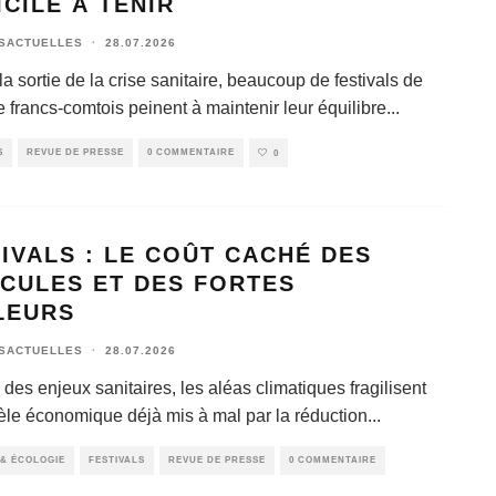
ICILE À TENIR
SACTUELLES
·
28.07.2026
a sortie de la crise sanitaire, beaucoup de festivals de
 francs-comtois peinent à maintenir leur équilibre
...
S
REVUE DE PRESSE
0 COMMENTAIRE
0
IVALS : LE COÛT CACHÉ DES
ICULES ET DES FORTES
LEURS
SACTUELLES
·
28.07.2026
des enjeux sanitaires, les aléas climatiques fragilisent
le économique déjà mis à mal par la réduction
...
& ÉCOLOGIE
FESTIVALS
REVUE DE PRESSE
0 COMMENTAIRE