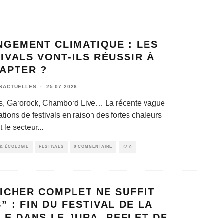
NGEMENT CLIMATIQUE : LES
IVALS VONT-ILS RÉUSSIR À
APTER ?
SACTUELLES
·
25.07.2026
s, Garorock, Chambord Live… La récente vague
tions de festivals en raison des fortes chaleurs
t le secteur
...
& ÉCOLOGIE
FESTIVALS
0 COMMENTAIRE
0
ICHER COMPLET NE SUFFIT
” : FIN DU FESTIVAL DE LA
LE DANS LE JURA, REFLET DE