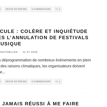
S
REVUE DE PRESSE
0 COMMENTAIRE
0
CULE : COLÈRE ET INQUIÉTUDE
S L’ANNULATION DE FESTIVALS
MUSIQUE
SACTUELLES
·
11.07.2026
a déprogrammation de nombreux événements en plein
 des raisons climatiques, les organisateurs doivent
ce
...
S
REVUE DE PRESSE
0 COMMENTAIRE
0
I JAMAIS RÉUSSI À ME FAIRE