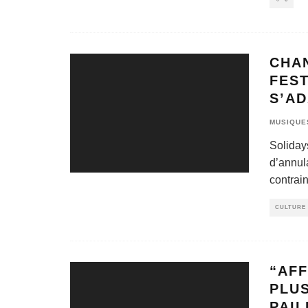
CHA
FEST
S’AD
MUSIQUE
Soliday
d’annula
contrain
CULTURE 
“AFF
PLUS
PAIL