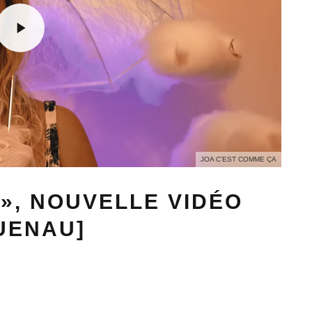
JOA C'EST COMME ÇA
 », NOUVELLE VIDÉO
GUENAU]